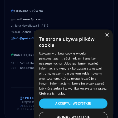
SIEDZIBA GŁÓWNA
gmi.software Sp. z o.o.
ul. Jana Heweliusza 11 / 819
80-890 Gdańsk, Polska
×
Ta strona używa plików
info@gmi.software
cookie
Używamy plików cookie w celu
DANE REJESTROWE
personalizacji treści, reklam i analizy
naszego ruchu. Udostępniamy również
NIP:
5252816287
informacje o tym, jak korzystasz z naszej
KRS:
0000830003
witryny, naszym partnerom reklamowym i
analitycznym, którzy mogą łączyć je z
innymi informacjami, które im przekazałeś
lub które zebrali w wyniku korzystania przez
Ciebie z ich usług.
SPOTKANIA I KONSULTACJE STACJONARNE:
Trójmiasto
|
Warszawa
|
Kraków
|
Poznań
|
Wrocław
|
Rzeszów
AKCEPTUJ WSZYSTKIE
SENIOR REACT NATIVE DEVELOPMENT TEAM
©
2026
GMI.SOFTWARE • ALL RIGHTS RESERVED
ODRZUĆ WSZYSTKIE