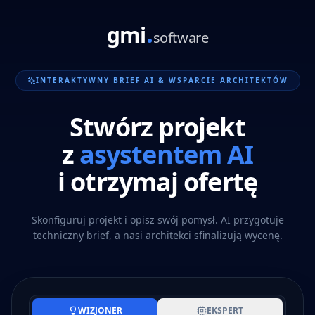
gmi
software
INTERAKTYWNY BRIEF AI & WSPARCIE ARCHITEKTÓW
Stwórz projekt
z
asystentem AI
i otrzymaj ofertę
Skonfiguruj projekt i opisz swój pomysł. AI przygotuje
techniczny brief, a nasi architekci sfinalizują wycenę.
WIZJONER
EKSPERT