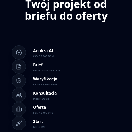
Twój projekt od
briefu do oferty
Analiza AI
CO-CREATION
Brief
AUTO GENERATED
Weryfikacja
EXPERT REVIEW
Konsultacja
DEEP DIVE
Oferta
FINAL QUOTE
Start
GO-LIVE