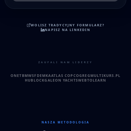
WOLISZ TRADYCYJNY FORMULARZ?
NAPISZ NA LINKEDIN
ZAUFALI NAM LIDERZY
ONET
BMW
SFD
EMKA
ATLAS COPCO
GREG
MULTIKURS.PL
HUBLOCK
GALEON YACHTS
WEBTOLEARN
NASZA METODOLOGIA