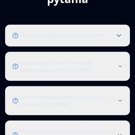
Ile kosztuje aplikacja mobilna MVP?
Rozważamy Fluttera. Dlaczego
rekomendujecie React Native?
Czy zintegrujecie aplikację z naszym
systemem ERP/CRM?
PWA czy natywna aplikacja mobilna – co